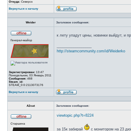
Откуда:
Северск
Вернуться к началу
Профиль
Weider
Заголовок сообщения:
к лету упадут цены, новинки выйдут, и 
Не
Генерал-майор
в
сети
_________________
http://steamcommunity.com/id/Weiderko
Зарегистрирован:
13:47
Понедельник, 03 Январь 2011
Сообщения:
468
Steam_id:
STEAM_0:0:2113073176
Вернуться к началу
Профиль
A2cat
Заголовок сообщения:
viewtopic.php?t=8224
Не
Старшина
в
сети
за 15к забирай
с монитором на 23 д