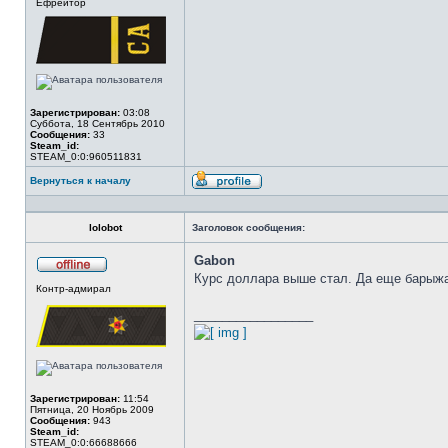
Ефрейтор
в
сети
Зарегистрирован:
03:08
Суббота, 18 Сентябрь 2010
Сообщения:
33
Steam_id:
STEAM_0:0:960511831
Вернуться к началу
Профиль
lolobot
Заголовок сообщения:
Gabon
Курс доллара выше стал. Да еще барыжа
Не
Контр-адмирал
в
сети
_________________
Зарегистрирован:
11:54
Пятница, 20 Ноябрь 2009
Сообщения:
943
Steam_id:
STEAM_0:0:66688666