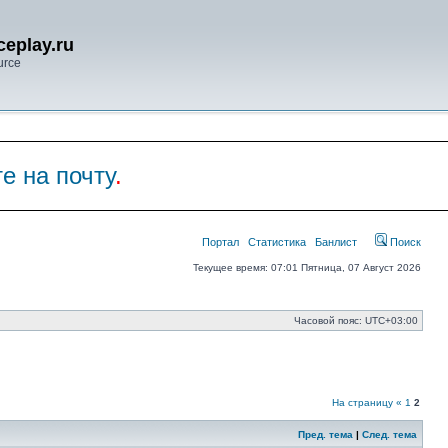
eplay.ru
urce
е на почту
.
Портал
Статистика
Банлист
Поиск
Текущее время: 07:01 Пятница, 07 Август 2026
Часовой пояс:
UTC+03:00
На страницу
«
1
2
Пред. тема
|
След. тема