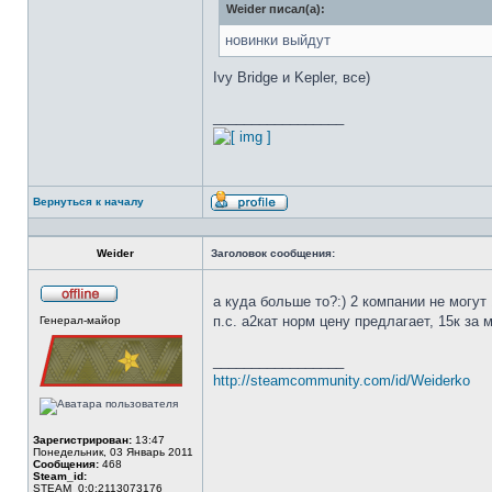
Weider писал(а):
новинки выйдут
Ivy Bridge и Kepler, все)
_________________
Вернуться к началу
Профиль
Weider
Заголовок сообщения:
а куда больше то?:) 2 компании не могут
Не
п.с. а2кат норм цену предлагает, 15к за
Генерал-майор
в
сети
_________________
http://steamcommunity.com/id/Weiderko
Зарегистрирован:
13:47
Понедельник, 03 Январь 2011
Сообщения:
468
Steam_id:
STEAM_0:0:2113073176