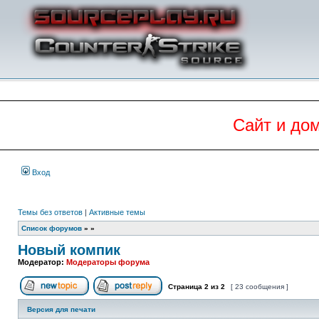
Сайт и до
Вход
Темы без ответов
|
Активные темы
Список форумов
»
»
Новый компик
Модератор:
Модераторы форума
Страница
2
из
2
[ 23 сообщения ]
Начать новую тему
Ответить на тему
Версия для печати