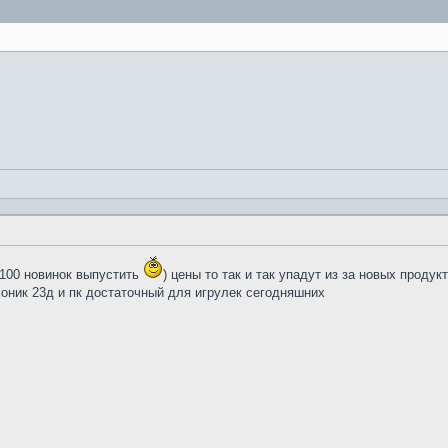
 100 новинок выпустить
) цены то так и так упадут из за новых продукт
 моник 23д и пк достаточный для игрулек сегодняшних