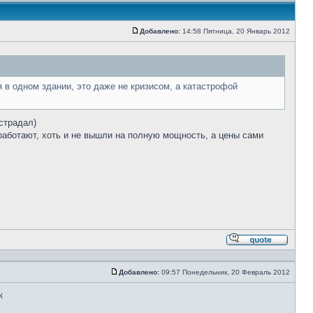
Добавлено:
14:58 Пятница, 20 Январь 2012
Сообщение
я в одном здании, это даже не кризисом, а катастрофой
страдал)
работают, хоть и не вышли на полную мощность, а цены сами
Ответи
с
цитато
Добавлено:
09:57 Понедельник, 20 Февраль 2012
Сообщение
к