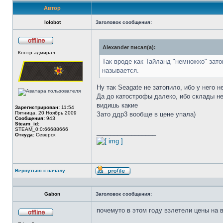
Автор
lolobot
Заголовок сообщения:
Alexander писал(а):
Не
Контр-адмирал
в
сети
Так вроде как Тайланд "немножко" зато
называется.
Ну так Seagate не затопило, ибо у него 
Да до катострофы далеко, ибо склады не
видишь какие
Зарегистрирован:
11:54
Пятница, 20 Ноябрь 2009
Зато ддр3 вообще в цене упала)
Сообщения:
943
Steam_id:
STEAM_0:0:66688666
_________________
Откуда:
Северск
Вернуться к началу
Профиль
Gabon
Заголовок сообщения:
почемуто в этом году взлетели цены на в
Не