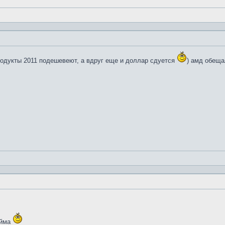
продукты 2011 подешевеют, а вдруг еще и доллар сдуется
) амд обеща
юйма