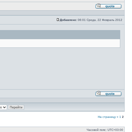
Ответи
с
цитато
Добавлено:
06:01 Среда, 22 Февраль 2012
Сообщение
Ответи
с
цитато
На страницу
«
1
2
Часовой пояс:
UTC+03:00