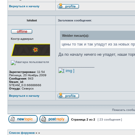
Вернуться к началу
Профиль
lolobot
Заголовок сообщения:
Weider писал(а):
Не
Контр-адмирал
в
сети
цены то так и так упадут из за новых пр
Да по началу ничего не упадет, наши тор
_________________
Зарегистрирован:
11:54
Пятница, 20 Ноябрь 2009
Сообщения:
943
Steam_id:
STEAM_0:0:66688666
Откуда:
Северск
Вернуться к началу
Профиль
Показать сообщ
Страница
2
из
2
[ 23 сообщения ]
Начать новую тему
Ответить на тему
Список форумов
»
»