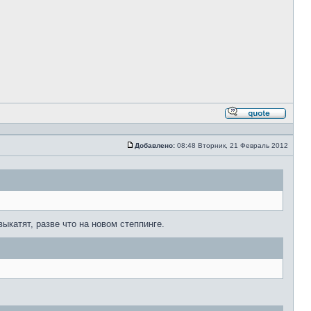
Ответи
с
цитато
Добавлено:
08:48 Вторник, 21 Февраль 2012
Сообщение
катят, разве что на новом степпинге.