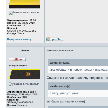
Зарегистрирован:
11:14
Вторник, 20 Июль 2010
Сообщения:
177
Steam_id:
STEAM_0:0:1489103261
Откуда:
Томск
Вернуться к началу
Профиль
lolobot
Заголовок сообщения:
Weider писал(а):
Не
Контр-адмирал
в
сети
амд обещали и новые процы и видюшки
Они уже выкатили половину видюшек, ост
Weider писал(а):
Зарегистрирован:
11:54
к лету упадут цены
Пятница, 20 Ноябрь 2009
Сообщения:
943
Steam_id:
ты барыгам нашим скажи)
STEAM_0:0:66688666
Откуда:
Северск