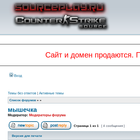
Сайт и домен продаются. 
Вход
Темы без ответов
|
Активные темы
Список форумов
»
»
мышечка
Модератор:
Модераторы форума
Страница
1
из
1
[ 4 сообщения ]
Начать новую тему
Ответить на тему
Версия для печати