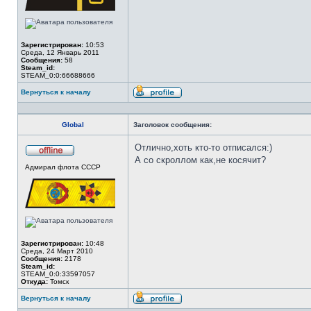
Зарегистрирован:
10:53
Среда, 12 Январь 2011
Сообщения:
58
Steam_id:
STEAM_0:0:66688666
Вернуться к началу
Профиль
Global
Заголовок сообщения:
Отлично,хоть кто-то отписался:)
А со скроллом как,не косячит?
Не
Адмирал флота СССР
в
сети
Зарегистрирован:
10:48
Среда, 24 Март 2010
Сообщения:
2178
Steam_id:
STEAM_0:0:33597057
Откуда:
Томск
Вернуться к началу
Профиль