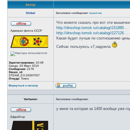
Автор
Global
Заголовок сообщения:
мышечка
Что можете сказать про вот эти мышечки
http://dnsshop.tomsk.ru/catalog/i151885 ... 
Не
Адмирал флота СССР
в
http://dnsshop.tomsk.ru/catalog/i127126 ...
сети
Какая будет лучше по соотношению цены 
Сейчас пользуюсь х7,надоела
Зарегистрирован:
10:48
Среда, 24 Март 2010
Сообщения:
2178
Steam_id:
STEAM_0:0:33597057
Откуда:
Томск
Вернуться к началу
Профиль
Varhamer
Заголовок сообщения:
у меня та которая за 1400 вообще уже г
Не
Ефрейтор
в
сети