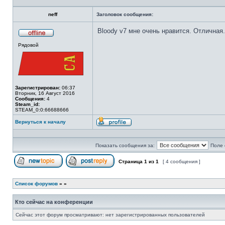
neff
Заголовок сообщения:
Bloody v7 мне очень нравится. Отличная
Не
Рядовой
в
сети
Зарегистрирован:
06:37
Вторник, 16 Август 2016
Сообщения:
4
Steam_id:
STEAM_0:0:66688666
Вернуться к началу
Профиль
Показать сообщения за:
Поле 
Страница
1
из
1
[ 4 сообщения ]
Начать новую тему
Ответить на тему
Список форумов
»
»
Кто сейчас на конференции
Сейчас этот форум просматривают: нет зарегистрированных пользователей