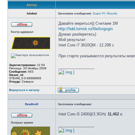
Автор
lolobot
Заголовок сообщения:
Super PI: Results
Давайте мериться)) Считаем 1М
http://hdd.tomsk.ru/file/lxrgsgin
Не
Контр-адмирал
в
Думаю разберетесь)
сети
Мой результат:
Intel Core i7 3610QM - 12.298 с
При старте указываются результаты моег
Зарегистрирован:
11:54
_________________
Пятница, 20 Ноябрь 2009
Сообщения:
943
Steam_id:
STEAM_0:0:66688666
Откуда:
Северск
Вернуться к началу
Профиль
Deathroll
Заголовок сообщения:
Intel Core i5 2400@3.3GHz
11,462 с
.
Не
Генерал армии
в
_________________
сети