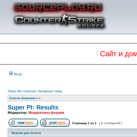
Сайт и до
Вход
Темы без ответов
|
Активные темы
Список форумов
»
»
Super PI: Results
Модератор:
Модераторы форума
Страница
1
из
1
[ 8 сообщений ]
Начать новую тему
Ответить на тему
Версия для печати