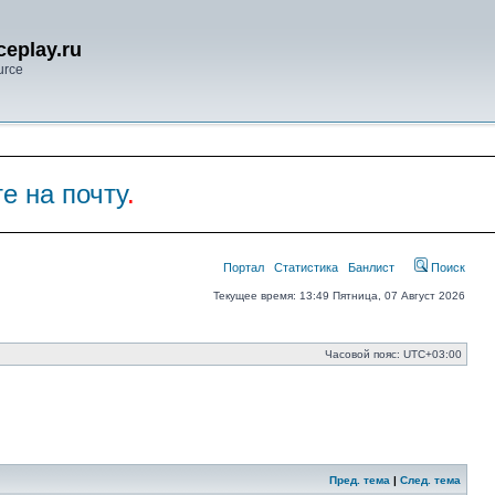
eplay.ru
urce
е на почту
.
Портал
Статистика
Банлист
Поиск
Текущее время: 13:49 Пятница, 07 Август 2026
Часовой пояс:
UTC+03:00
Пред. тема
|
След. тема