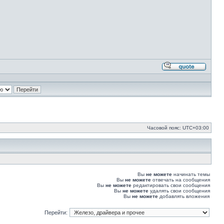
Ответи
с
цитато
Часовой пояс:
UTC+03:00
Вы
не можете
начинать темы
Вы
не можете
отвечать на сообщения
Вы
не можете
редактировать свои сообщения
Вы
не можете
удалять свои сообщения
Вы
не можете
добавлять вложения
Перейти: