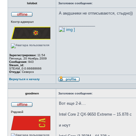
lolobot
Заголовок сообщения:
А амдшники не отписываются, стыдно))
Не
Контр-адмирал
в
_________________
сети
Зарегистрирован:
11:54
Пятница, 20 Ноябрь 2009
Сообщения:
943
Steam_id:
STEAM_0:0:66688666
Откуда:
Северск
Вернуться к началу
Профиль
goodmen
Заголовок сообщения:
Вот еще 2-й....
Не
Рядовой
в
Intel Core 2 QX-9650 Extreme – 15.878 c
сети
и ноут