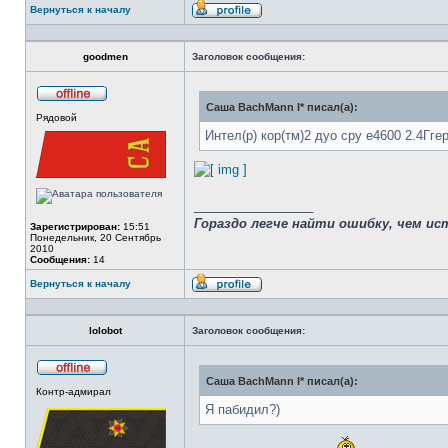
Вернуться к началу
Профиль
goodmen
Заголовок сообщения:
Саша BachMann I* писал(а):
Не
Рядовой
в
сети
Интел(р) кор(тм)2 дуо сру е4600 2.4Ггер
_________________
Гораздо легче найти ошибку, чем ис
Зарегистрирован:
15:51
Понедельник, 20 Сентябрь
2010
Сообщения:
14
Вернуться к началу
Профиль
lolobot
Заголовок сообщения:
Саша BachMann I* писал(а):
Не
Контр-адмирал
в
сети
Я пабидил?)