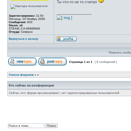
Ты что-то не то считал
_________________
Зарегистрирован:
11:54
Пятница, 20 Ноябрь 2009
Сообщения:
943
Steam_id:
STEAM_0:0:66688666
Откуда:
Северск
Вернуться к началу
Профиль
Показать сообщ
Страница
1
из
1
[ 8 сообщений ]
Начать новую тему
Ответить на тему
Список форумов
»
»
Кто сейчас на конференции
Сейчас этот форум просматривают: нет зарегистрированных пользователей