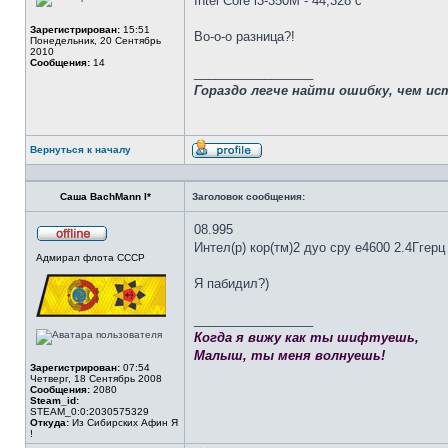
Intel Core i3-350M - 44,328 с
Зарегистрирован:
15:51
Во-о-о разница?!
Понедельник, 20 Сентябрь
2010
Сообщения:
14
_________________
Гораздо легче найти ошибку, чем ис
Вернуться к началу
Профиль
Саша BachMann I*
Заголовок сообщения:
08.995
Интел(р) кор(тм)2 дуо сру е4600 2.4Ггерц
Не
Адмирал флота СССР
в
сети
Я пабидил?)
_________________
Когда я вижу как ты шифтуешь,
Малыш, ты меня волнуешь!
Зарегистрирован:
07:54
Четверг, 18 Сентябрь 2008
Сообщения:
2080
Steam_id:
STEAM_0:0:2030575329
Откуда:
Из Сибирских Афин Я
!