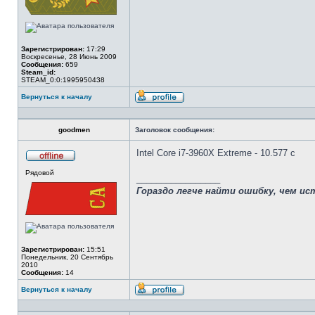
Зарегистрирован:
17:29
Воскресенье, 28 Июнь 2009
Сообщения:
659
Steam_id:
STEAM_0:0:1995950438
Вернуться к началу
Профиль
goodmen
Заголовок сообщения:
Intel Core i7-3960X Extreme - 10.577 c
Не
Рядовой
в
_________________
сети
Гораздо легче найти ошибку, чем ис
Зарегистрирован:
15:51
Понедельник, 20 Сентябрь
2010
Сообщения:
14
Вернуться к началу
Профиль