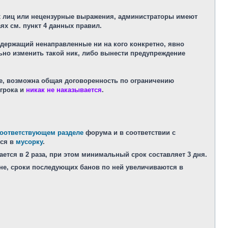
ных лиц или нецензурные выражения, администраторы имеют
ях см. пункт 4 данных правил.
содержащий ненаправленные ни на кого конкретно, явно
но изменить такой ник, либо вынести предупреждение
рте, возможна общая договоренность по ограничению
игрока и
никак не наказывается
.
оответствующем разделе
форума и в соответствии с
тся в
мусорку
.
ается в 2 раза, при этом минимальный срок составляет 3 дня.
ине, сроки последующих банов по ней увеличиваются в