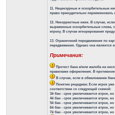
11. Нецензурные и оскорбительные ни
право принудительно переименовать и
12. Некорректные ники
. В случае, ес
выраженные оскорбительные слова, с
игроку. В случае игнорирования пре
13. Ограничений передвижения по кар
передвижения. Однако она является и
Примечания:
Протест бана
и/или жалоба на нес
правилами оформления. В противном 
В случае, если в обжаловании бан
Понятие рецидива:
Если игрок уже
соответствии со следующей схемой:
3й бан - срок увеличивается втрое, но
4й бан - срок увеличивается втрое, но
5й бан - срок увеличивается втрое, но
6й бан - срок увеличивается втрое, но
7й бан - срок увеличивается втрое, но