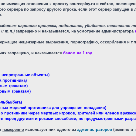
не имеющих отношения к проекту sourceplay.ru и сайтов, посвящен
ного сервера
по запросу
другого игрока, если этот сервер запущен в
ю.
саботаж игрового процесса, подпирание, убийство, ослепление т
и т.п.)
запрещено и наказывается, на усмотрение администратора
ержащие нецензурные выражения, порнографию, оскорбления и т.п
ях запрещено, и наказывается
баном на 1 год
.
зь непрозрачные объекты)
а противника)
вым гранатам)
овым гранатам)
ельбы/бега)
етных моделей противника для упрощения попадания)
о противнике через мертвых игроков, зрителей или членов вражес
тв перед другими игроками способами, не предусмотренными разра
ок
намеренно
использует ник одного из
администраторов
(именно в т