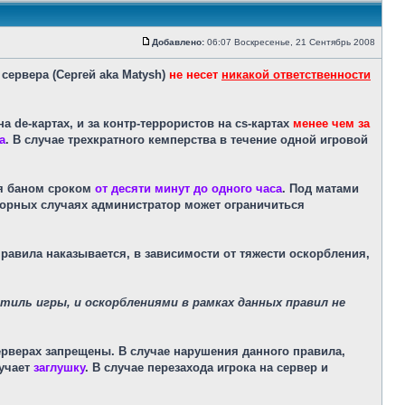
Добавлено:
06:07 Воскресенье, 21 Сентябрь 2008
Сообщение
сервера (Сергей aka Matysh)
не несет
никакой ответственности
 de-картах, и за контр-террористов на cs-картах
менее чем за
а
. В случае трехкратного кемперства в течение одной игровой
ся баном сроком
от десяти минут до одного часа
. Под матами
орных случаях администратор может ограничиться
авила наказывается, в зависимости от тяжести оскорбления,
стиль игры, и оскорблениями в рамках данных правил не
ерверах запрещены. В случае нарушения данного правила,
лучает
заглушку
. В случае перезахода игрока на сервер и