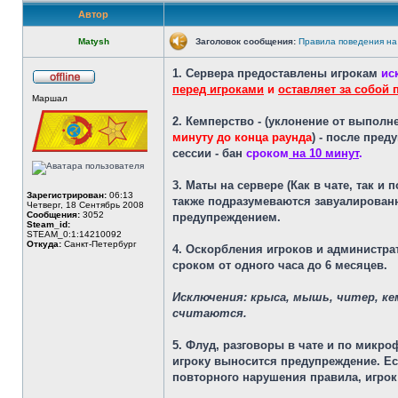
Автор
Matysh
Заголовок сообщения:
Правила поведения на
1. Сервера предоставлены игрокам
ис
перед игроками
и
оставляет за собой 
Не
Маршал
в
сети
2. Кемперство
- (уклонение от выполне
минуту до конца раунда
) - после пре
сессии - бан
сроком
на 10 минут
.
3. Маты
на сервере (Как в чате, так и
Зарегистрирован:
06:13
также подразумеваются завуалирован
Четверг, 18 Сентябрь 2008
Сообщения:
3052
предупреждением.
Steam_id:
STEAM_0:1:14210092
Откуда:
Санкт-Петербург
4. Оскорбления
игроков и администрат
сроком от одного часа до 6 месяцев.
Исключения: крыса, мышь, читер, кем
считаются.
5. Флуд
, разговоры в чате и по микр
игроку выносится предупреждение. Ес
повторного нарушения правила, игрок 