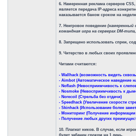
6. Намеренная реклама
серверов CSS, 
является передача IP-адреса конкрет
наказывается баном сроком на недел
7. Неигровое поведение
(намеренный 
командная игра на серверах DM-типа, 
8. Запрещено использовать спреи,
сод
9. Читерство
в любых своих проявлени
Читами считаются:
- Wallhack (возможность видеть скво
- Aimbot (Автоматическое наведение н
- Noflash (Невосприимчивость к слепо
- Nosmoke (Невосприимчивость к дым
- Norecoil (Стрельба без отдачи)
- Speedhack (Увеличение скорости стр
- Skinhack (Использование более зам
- Мониторинг (Получение информации 
- Получение любых других преимущес
10. Плагиат ников
. В случае, если игр
будет забанен сроком на 1 день.