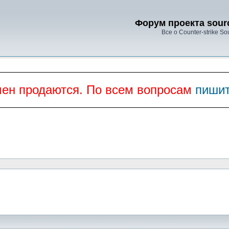
Форум проекта sourc
Все о Counter-strike So
мен продаются. По всем вопросам
пишит
ать и оставлять сообщения в ней.