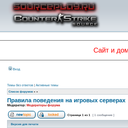
Сайт и до
Вход
Темы без ответов
|
Активные темы
Список форумов
»
»
Правила поведения на игровых серверах
Модератор:
Модераторы форума
Страница
1
из
1
[ 1 сообщение ]
Начать новую тему
Эта тема закрыта, вы не можете редактиров
Версия для печати