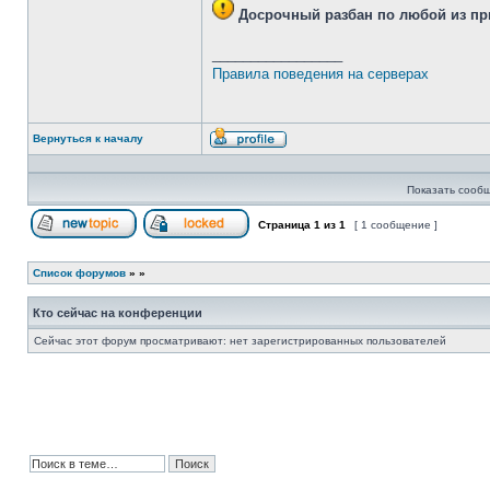
Досрочный разбан
по любой из при
_________________
Правила поведения на серверах
Вернуться к началу
Профиль
Показать сообщ
Страница
1
из
1
[ 1 сообщение ]
Начать новую тему
Эта тема закрыта, вы не можете редактиров
Список форумов
»
»
Кто сейчас на конференции
Сейчас этот форум просматривают: нет зарегистрированных пользователей