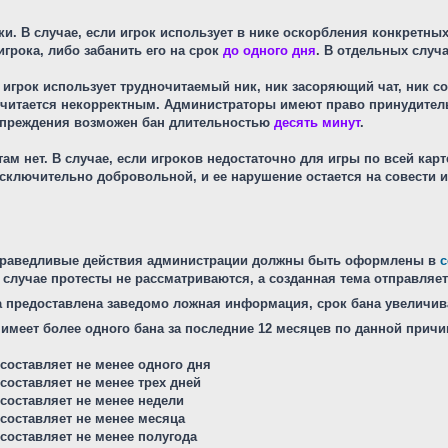
ки
. В случае, если игрок использует в нике оскорбления конкрет
грока, либо забанить его на срок
до одного дня
. В отдельных случа
ли игрок использует трудночитаемый ник, ник засоряющий чат, ник 
читается некорректным. Администраторы имеют право принудитель
дупреждения возможен бан длительностью
десять минут
.
там нет
. В случае, если игроков недостаточно для игры по всей ка
сключительно добровольной, и ее нарушение остается на совести 
праведливые действия администрации должны быть оформлены в
с
случае протесты не рассматриваются, а созданная тема отправляе
а предоставлена
заведомо ложная информация
, срок бана увеличив
 имеет более одного бана за последние 12 месяцев по данной прич
 составляет не менее одного дня
 составляет не менее трех дней
 составляет не менее недели
 составляет не менее месяца
 составляет не менее полугода