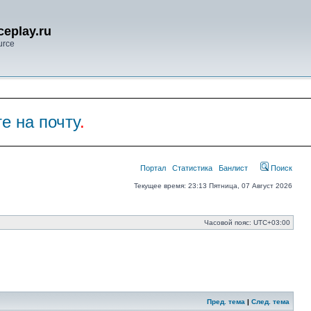
eplay.ru
urce
е на почту
.
Портал
Статистика
Банлист
Поиск
Текущее время: 23:13 Пятница, 07 Август 2026
Часовой пояс:
UTC+03:00
Пред. тема
|
След. тема