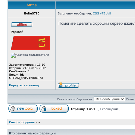
Автор
BoNuS780
Заголовок сообщения:
CSS v75 Jail
Помогите сделать хороший сервер джаил
Не
Рядовой
в
сети
Зарегистрирован:
13:10
Вторник, 24 Январь 2012
Сообщения:
1
Steam_id:
STEAM_0:0:746804073
Вернуться к началу
Профиль
Показать сообщения за:
Поле 
Страница
1
из
1
[ 1 сообщение ]
Начать новую тему
Эта тема закрыта, вы не можете редактиров
Список форумов
»
»
Кто сейчас на конференции