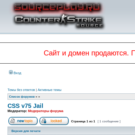
Сайт и домен продаются. 
Вход
Темы без ответов
|
Активные темы
Список форумов
»
»
CSS v75 Jail
Модератор:
Модераторы форума
Страница
1
из
1
[ 1 сообщение ]
Начать новую тему
Эта тема закрыта, вы не можете редактиров
Версия для печати