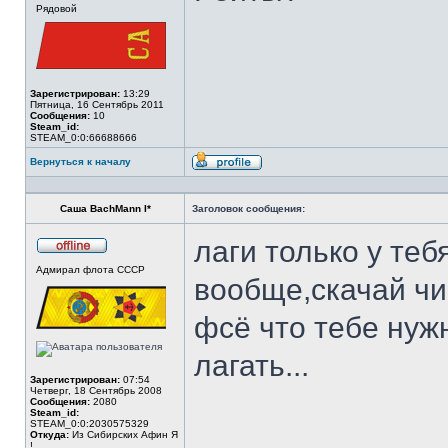
Рядовой
в
сети
Зарегистрирован:
13:29
Пятница, 16 Сентябрь 2011
Сообщения:
10
Steam_id:
STEAM_0:0:66688666
Вернуться к началу
Профиль
Саша BachMann I*
Заголовок сообщения:
лаги только у теб
Не
Адмирал флота СССР
в
вообще,скачай чи
сети
фсё что тебе нужн
лагать...
Зарегистрирован:
07:54
Четверг, 18 Сентябрь 2008
Сообщения:
2080
Steam_id:
STEAM_0:0:2030575329
______________
Откуда:
Из Сибирских Афин Я
!