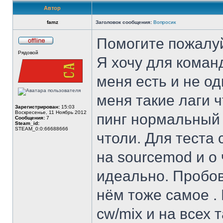
Автор
famz
Заголовок сообщения:
Вопросик
Помогите пожалуй
Не
Рядовой
в
Я хочу для коман
сети
меня есть и не оди
меня такие лаги 
Зарегистрирован:
15:03
Воскресенье, 11 Ноябрь 2012
пинг нормальный 
Сообщения:
7
Steam_id:
STEAM_0:0:66688666
чтоли. Для теста 
на sourcemod и о 
идеально. Пробов
нём тоже самое .
cw/mix и на всех 