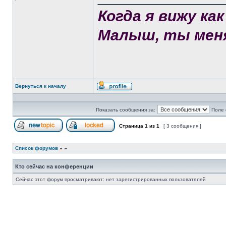
Когда я вижу к
Малыш, ты меня
Вернуться к началу
Профиль
Показать сообщения за:
Поле 
Страница
1
из
1
[ 3 сообщения ]
Начать новую тему
Эта тема закрыта, вы не можете редактиров
Список форумов
»
»
Кто сейчас на конференции
Сейчас этот форум просматривают: нет зарегистрированных пользователей