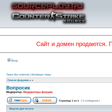
Сайт и домен продаются. 
Вход
Темы без ответов
|
Активные темы
Список форумов
»
»
Вопросик
Модератор:
Модераторы форума
Страница
1
из
1
[ 3 сообщения ]
Начать новую тему
Эта тема закрыта, вы не можете редактиров
Версия для печати