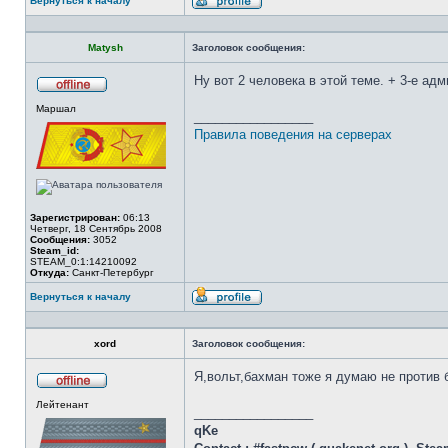
Вернуться к началу
Профиль
Matysh
Заголовок сообщения:
Ну вот 2 человека в этой теме. + 3-е ад
Не
Маршал
в
_________________
сети
Правила поведения на серверах
Зарегистрирован:
06:13
Четверг, 18 Сентябрь 2008
Сообщения:
3052
Steam_id:
STEAM_0:1:14210092
Откуда:
Санкт-Петербург
Вернуться к началу
Профиль
xord
Заголовок сообщения:
Я,вольт,бахман тоже я думаю не против б
Не
Лейтенант
в
_________________
сети
qKe