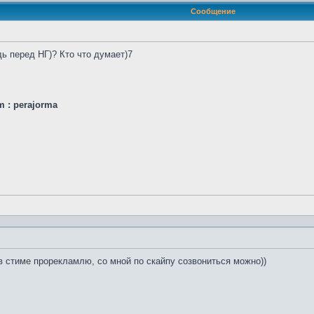
Сообщение
ь перед НГ)? Кто что думает)7
am : perajorma
 в стиме прорекламлю, со мной по скайпу созвониться можно))