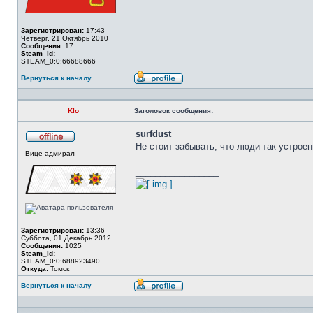
Зарегистрирован:
17:43
Четверг, 21 Октябрь 2010
Сообщения:
17
Steam_id:
STEAM_0:0:66688666
Вернуться к началу
Профиль
Klo
Заголовок сообщения:
surfdust
Не стоит забывать, что люди так устроен
Не
Вице-адмирал
в
сети
_________________
Зарегистрирован:
13:36
Суббота, 01 Декабрь 2012
Сообщения:
1025
Steam_id:
STEAM_0:0:688923490
Откуда:
Томск
Вернуться к началу
Профиль