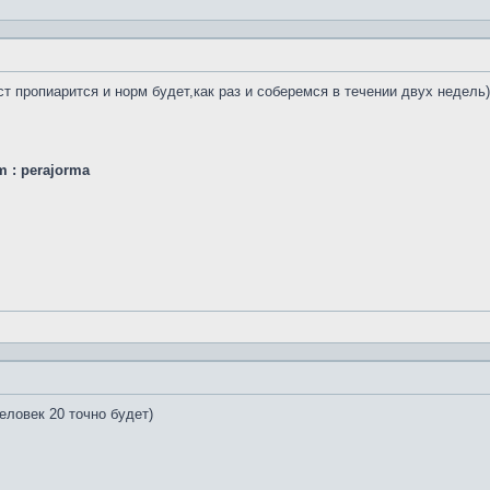
ост пропиарится и норм будет,как раз и соберемся в течении двух недель)
am : perajorma
еловек 20 точно будет)