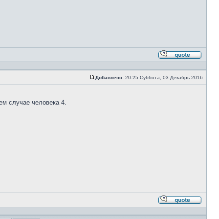
Ответи
с
цитато
Добавлено:
20:25 Суббота, 03 Декабрь 2016
Сообщение
шем случае человека 4.
Ответи
с
цитато