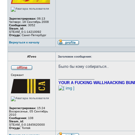
Зарегистрирован:
06:13
Четверг, 18 Сентябрь 2008
Сообщения:
3052
Steam_id:
STEAM_0:1:14210092
Откуда:
Санкт-Петербург
Вернуться к началу
Профиль
ATveo
Заголовок сообщения:
Было бы кому собираться..
Не
Сержант
в
_________________
сети
YOUR A FUCKING WALLHAACKING BUN
Зарегистрирован:
15:24
Воскресенье, 05 Сентябрь
2010
Сообщения:
108
Steam_id:
STEAM_0:0:1845620000
Откуда:
Tomsk