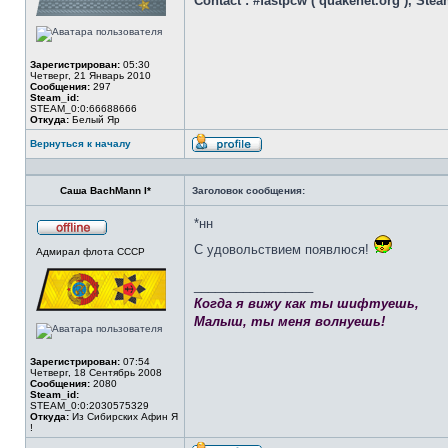
Contact : #fastpcw ( quakenet.org ), Ste
Зарегистрирован:
05:30
Четверг, 21 Январь 2010
Сообщения:
297
Steam_id:
STEAM_0:0:66688666
Откуда:
Белый Яр
Вернуться к началу
Профиль
Саша BachMann I*
Заголовок сообщения:
*нн
Не
С удовольствием появлюся!
Адмирал флота СССР
в
сети
_________________
Когда я вижу как ты шифтуешь,
Малыш, ты меня волнуешь!
Зарегистрирован:
07:54
Четверг, 18 Сентябрь 2008
Сообщения:
2080
Steam_id:
STEAM_0:0:2030575329
Откуда:
Из Сибирских Афин Я
!