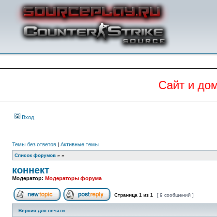
Сайт и до
Вход
Темы без ответов
|
Активные темы
Список форумов
»
»
коннект
Модератор:
Модераторы форума
Страница
1
из
1
[ 9 сообщений ]
Начать новую тему
Ответить на тему
Версия для печати