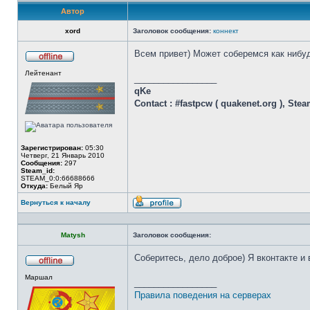
Автор
xord
Заголовок сообщения:
коннект
Всем привет) Может соберемся как нибуд
Не
Лейтенант
в
_________________
сети
qKe
Contact : #fastpcw ( quakenet.org ), Ste
Зарегистрирован:
05:30
Четверг, 21 Январь 2010
Сообщения:
297
Steam_id:
STEAM_0:0:66688666
Откуда:
Белый Яр
Вернуться к началу
Профиль
Matysh
Заголовок сообщения:
Соберитесь, дело доброе) Я вконтакте и
Не
Маршал
в
_________________
сети
Правила поведения на серверах