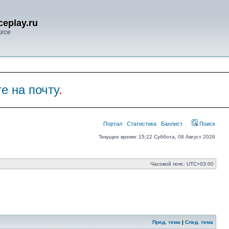
eplay.ru
urce
е на почту
.
Портал
Статистика
Банлист
Поиск
Текущее время: 15:22 Суббота, 08 Август 2026
Часовой пояс:
UTC+03:00
Пред. тема
|
След. тема