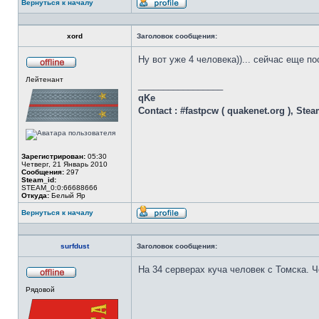
Вернуться к началу
Профиль
xord
Заголовок сообщения:
Ну вот уже 4 человека))... сейчас еще п
Не
Лейтенант
в
_________________
сети
qKe
Contact : #fastpcw ( quakenet.org ), Ste
Зарегистрирован:
05:30
Четверг, 21 Январь 2010
Сообщения:
297
Steam_id:
STEAM_0:0:66688666
Откуда:
Белый Яр
Вернуться к началу
Профиль
surfdust
Заголовок сообщения:
На 34 серверах куча человек с Томска. Ч
Не
Рядовой
в
сети