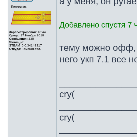
а у меня, он ругае
Не
Полковник
в
сети
Добавлено спустя 7 ч
Зарегистрирован:
13:44
Среда, 17 Ноябрь 2010
Сообщения:
435
Steam_id:
тему можно офф, 
STEAM_0:0:34148317
Откуда:
Томская обл.
него укп 7.1 все н
______________
cry(
______________
cry(
______________