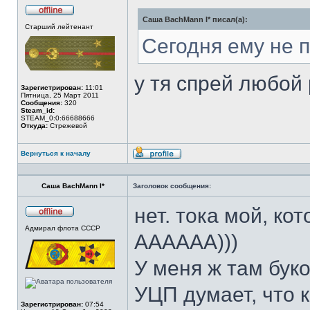
Саша BachMann I* писал(а):
Не
Старший лейтенант
в
сети
Сегодня ему не 
у тя спрей любой 
Зарегистрирован:
11:01
Пятница, 25 Март 2011
Сообщения:
320
Steam_id:
STEAM_0:0:66688666
Откуда:
Стрежевой
Вернуться к началу
Профиль
Саша BachMann I*
Заголовок сообщения:
нет. тока мой, ко
Не
Адмирал флота СССР
в
АААААА)))
сети
У меня ж там бук
УЦП думает, что к
Зарегистрирован:
07:54