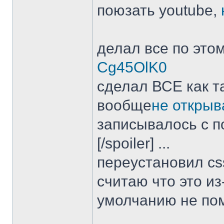
поюзать youtube,
делал все по это
Cg45OlK0
сделал ВСЕ как т
вообще
не открыв
записывалось с 
[/spoiler] ...
переустановил css
считаю что это из
умолчанию не по