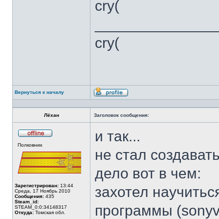
cry(
______________
cry(
Вернуться к началу
Профиль
Лёхан
Заголовок сообщения:
и так...
Не
Полковник
в
не стал создавать
сети
дело вот в чем:
Зарегистрирован:
13:44
захотел научитьс
Среда, 17 Ноябрь 2010
Сообщения:
435
Steam_id:
программы (sonyve
STEAM_0:0:34148317
Откуда:
Томская обл.