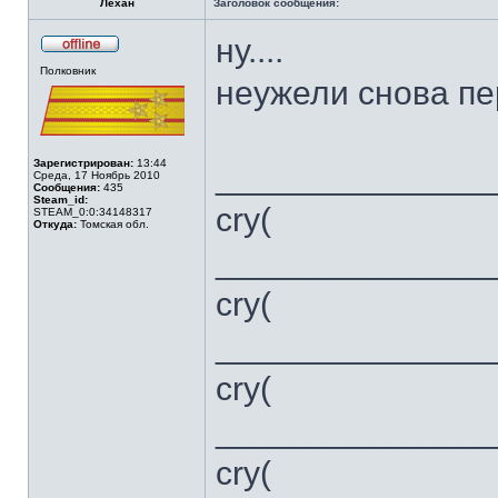
Лёхан
Заголовок сообщения:
ну....
Не
Полковник
в
неужели снова п
сети
Зарегистрирован:
13:44
______________
Среда, 17 Ноябрь 2010
Сообщения:
435
Steam_id:
cry(
STEAM_0:0:34148317
Откуда:
Томская обл.
______________
cry(
______________
cry(
______________
cry(