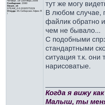
Четверг, 18 Сентябрь 2008
тут же могу видеть
Сообщения:
2080
Steam_id:
STEAM_0:0:2030575329
В любом случае, 
Откуда:
Из Сибирских Афин Я
!
файлик обратно и
чем не бывало...
С подобными спрэ
стандартными ско
ситуация т.к. он
нарисоватые.
______________
Когда я вижу к
Малыш, ты меня