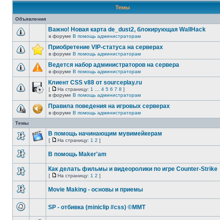
Темы
Объявления
Важно! Новая карта de_dust2, блокирующая WallHack
в форуме
В помощь администраторам
Нет
непрочитанных
Приобретение VIP-статуса на серверах
сообщений
в форуме
В помощь администраторам
Нет
непрочитанных
Ведется набор администраторов на сервера
сообщений
в форуме
В помощь администраторам
Нет
непрочитанных
Клиент CSS v88 от sourceplay.ru
сообщений
[
На страницу:
1
…
4
5
6
7
8
]
На
Нет
в форуме
В помощь администраторам
страницу
непрочитанных
Правила поведения на игровых серверах
сообщений
в форуме
В помощь администраторам
Эта
тема
Темы
закрыта,
вы
В помощь начинающим мувимейкерам
не
[
На страницу:
1
2
]
можете
Нет
На
редактировать
непрочитанных
страницу
и
В помощь Maker'am
сообщений
оставлять
Нет
сообщения
непрочитанных
Как делать фильмы и видеоролики по игре Counter-Strike
в
сообщений
ней.
[
На страницу:
1
2
]
Нет
На
непрочитанных
страницу
Movie Making - основы и приемы
сообщений
Нет
непрочитанных
SP - отбивка (miniclip #css) ©MMT
сообщений
Нет
непрочитанных