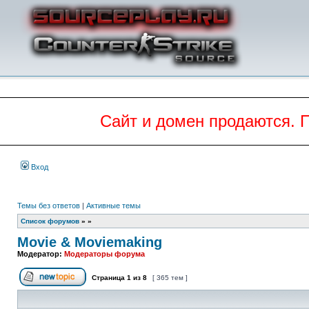
Сайт и домен продаются. 
Вход
Темы без ответов
|
Активные темы
Список форумов
»
»
Movie & Moviemaking
Модератор:
Модераторы форума
Страница
1
из
8
[ 365 тем ]
Начать новую тему