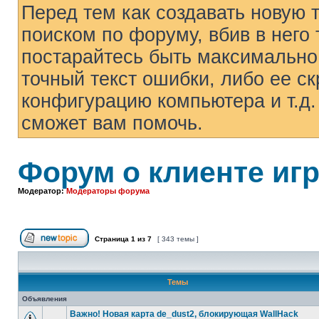
Перед тем как создавать новую 
поиском по форуму, вбив в него 
постарайтесь быть максимально
точный текст ошибки, либо ее с
конфигурацию компьютера и т.д.
сможет вам помочь.
Форум о клиенте иг
Модератор:
Модераторы форума
Страница
1
из
7
[ 343 темы ]
Начать новую тему
Темы
Объявления
Важно! Новая карта de_dust2, блокирующая WallHack