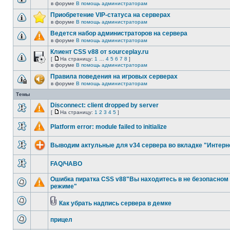
в форуме
В помощь администраторам
Нет
непрочитанных
Приобретение VIP-статуса на серверах
сообщений
в форуме
В помощь администраторам
Нет
непрочитанных
Ведется набор администраторов на сервера
сообщений
в форуме
В помощь администраторам
Нет
непрочитанных
Клиент CSS v88 от sourceplay.ru
сообщений
[
На страницу:
1
…
4
5
6
7
8
]
На
Нет
в форуме
В помощь администраторам
страницу
непрочитанных
Правила поведения на игровых серверах
сообщений
в форуме
В помощь администраторам
Эта
тема
Темы
закрыта,
вы
Disconnect: client dropped by server
не
[
На страницу:
1
2
3
4
5
]
можете
Нет
На
редактировать
непрочитанных
страницу
и
Platform error: module failed to initialize
сообщений
оставлять
Нет
сообщения
непрочитанных
в
Выводим актульные для v34 сервера во вкладке "Интерн
сообщений
ней.
Нет
непрочитанных
FAQ/ЧАВО
сообщений
Нет
непрочитанных
Ошибка пиратка CSS v88"Вы находитесь в не безопасном
сообщений
режиме"
Нет
непрочитанных
сообщений
Как убрать надпись сервера в демке
Нет
Вложения
непрочитанных
прицел
сообщений
Нет