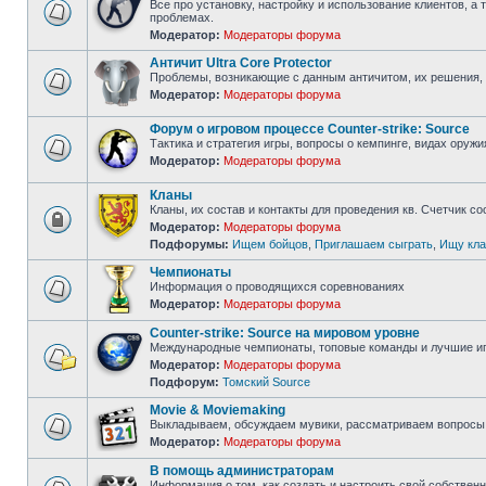
Все про установку, настройку и использование клиентов, а 
проблемах.
Нет
Модератор:
Модераторы форума
непрочитанных
сообщений
Античит Ultra Core Protector
Проблемы, возникающие с данным античитом, их решения, 
Модератор:
Модераторы форума
Нет
непрочитанных
сообщений
Форум о игровом процессе Counter-strike: Source
Тактика и стратегия игры, вопросы о кемпинге, видах оружи
Модератор:
Модераторы форума
Нет
непрочитанных
сообщений
Кланы
Кланы, их состав и контакты для проведения кв. Счетчик с
Модератор:
Модераторы форума
Форум
Подфорумы:
Ищем бойцов
,
Приглашаем сыграть
,
Ищу кла
закрыт
Чемпионаты
Информация о проводящихся соревнованиях
Модератор:
Модераторы форума
Нет
непрочитанных
Counter-strike: Source на мировом уровне
сообщений
Международные чемпионаты, топовые команды и лучшие иг
Модератор:
Модераторы форума
Нет
Подфорум:
Томский Source
непрочитанных
сообщений
Movie & Moviemaking
Выкладываем, обсуждаем мувики, рассматриваем вопросы 
Модератор:
Модераторы форума
Нет
непрочитанных
В помощь администраторам
сообщений
Информация о том, как создать и настроить свой собствен