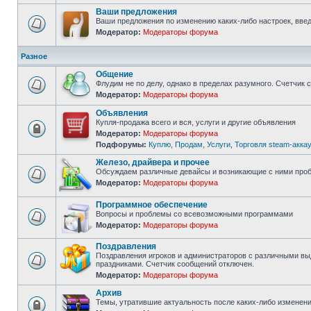
непрочитанных
сообщений
Ваши предложения
Ваши предложения по изменению каких-либо настроек, введ
Модератор:
Модераторы форума
Нет
непрочитанных
сообщений
Разное
Общение
Флудим не по делу, однако в пределах разумного. Счетчик 
Модератор:
Модераторы форума
Нет
непрочитанных
Объявления
сообщений
Купля-продажа всего и вся, услуги и другие объявления
Модератор:
Модераторы форума
Форум
Подфорумы:
Куплю
,
Продам
,
Услуги
,
Торговля steam-акка
закрыт
Железо, драйвера и прочее
Обсуждаем различные девайсы и возникающие с ними про
Модератор:
Модераторы форума
Нет
непрочитанных
сообщений
Программное обеспечение
Вопросы и проблемы со всевозможными программами
Модератор:
Модераторы форума
Нет
непрочитанных
сообщений
Поздравления
Поздравления игроков и администраторов с различными 
праздниками. Счетчик сообщений отключен.
Нет
Модератор:
Модераторы форума
непрочитанных
сообщений
Архив
Темы, утратившие актуальность после каких-либо изменени