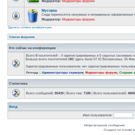
Модератор:
Модераторы форума
Форум
закрыт
Мусорка
Сюда переносятся ненужные и неправильно оформленные т
Модератор:
Модераторы форума
Форум
закрыт
Удалить cookies конференции
Список форумов
Кто сейчас на конференции
Всего
0
посетителей :: 0 зарегистрированных и 0 скрытых (основано н
Больше всего посетителей (
90
) здесь было 07:42 Воскресенье, 05 Фе
Зарегистрированные пользователи: нет зарегистрированных пользов
Легенда ::
Администраторы серверов
,
Модераторы форума
,
Старшие 
Статистика
Всего сообщений:
95439
| Всего тем:
7186
| Всего пользователей:
4806
Вход
Имя пользователя:
Непрочитанные сообщения
Создано на основе
p