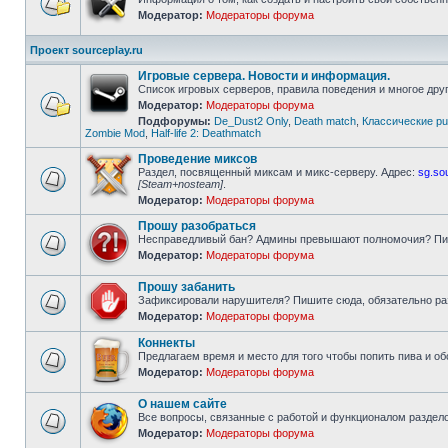
Модератор:
Модераторы форума
Нет
непрочитанных
сообщений
Проект sourceplay.ru
Игровые сервера. Новости и информация.
Список игровых серверов, правила поведения и многое друг
Модератор:
Модераторы форума
Подфорумы:
De_Dust2 Only
,
Death match
,
Классические pu
Нет
Zombie Mod
,
Half-life 2: Deathmatch
непрочитанных
сообщений
Проведение миксов
Раздел, посвященный миксам и микс-серверу. Адрес:
sg.so
[Steam+nosteam]
.
Нет
Модератор:
Модераторы форума
непрочитанных
сообщений
Прошу разобраться
Несправедливый бан? Админы превышают полномочия? Пи
Модератор:
Модераторы форума
Нет
непрочитанных
сообщений
Прошу забанить
Зафиксировали нарушителя? Пишите сюда, обязательно ра
Модератор:
Модераторы форума
Нет
непрочитанных
Коннекты
сообщений
Предлагаем время и место для того чтобы попить пива и о
Модератор:
Модераторы форума
Нет
непрочитанных
сообщений
О нашем сайте
Все вопросы, связанные с работой и функционалом разделов
Модератор:
Модераторы форума
Нет